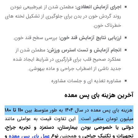
اجرای آزمایش انعقادی:
مطمئن شدن از غیرطبیعی نبودن
روند گردش خون در بدن برای جلوگیری از تشکیل لخته های
خطرناک خون.
ارزیابی نتایج آزمایش قند خون:
بررسی سطح قند خون.
انجام آزمایش و تست استرس ورزش:
مطمئن شدن از
عملکرد صحیح قلب برای قرارگیری در شرایط ایجاد شده
جدید ناشی از اضطراب جراحی و ماده بیهوشی.
مشاوره تغذیه ای و جلسات مشاوره
آخرین هزینه بای پس معده
هزینه بای پس معده در سال 1404 به طور متوسط بین
110 تا ۱۸۰
میلیون تومان متغیر است.
این تفاوت قیمت به عواملی مانند
دولتی یا خصوصی بودن بیمارستان، دستمزد و تجربه جراح،
تجهیزات و تکنیک جراحی
و همچنین
نوع
عمل بای پس معده
و