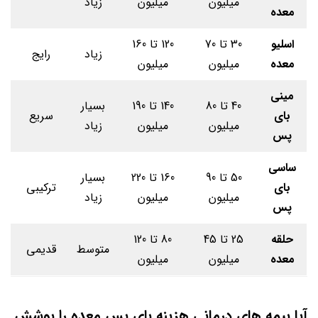
میلیون
میلیون
زیاد
معده
اسلیو
30 تا 70
120 تا 160
زیاد
رایج
معده
میلیون
میلیون
مینی
40 تا 80
140 تا 190
بسیار
بای
سریع
میلیون
میلیون
زیاد
پس
ساسی
50 تا 90
160 تا 220
بسیار
بای
ترکیبی
میلیون
میلیون
زیاد
پس
حلقه
25 تا 45
80 تا 120
متوسط
قدیمی
معده
میلیون
میلیون
آیا بیمه های درمانی هزینه بای پس معده را پوشش