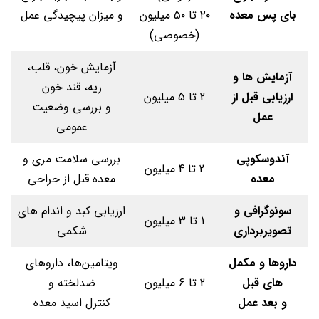
بای پس معده
۲۰ تا ۵۰ میلیون
و میزان پیچیدگی عمل
(خصوصی)
آزمایش خون، قلب،
آزمایش ها و
ریه، قند خون
ارزیابی قبل از
2 تا 5 میلیون
و بررسی وضعیت
عمل
عمومی
آندوسکوپی
بررسی سلامت مری و
2 تا 4 میلیون
معده
معده قبل از جراحی
سونوگرافی و
ارزیابی کبد و اندام های
1 تا 3 میلیون
تصویربرداری
شکمی
داروها و مکمل
ویتامین‌ها، داروهای
های قبل
2 تا 6 میلیون
ضدلخته و
و بعد عمل
کنترل اسید معده