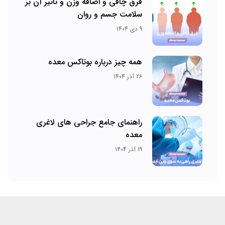
فرق چاقی و اضافه وزن و تاثیر آن بر
سلامت جسم و روان
9 دی 1404
همه چیز درباره بوتاکس معده
26 آذر 1404
راهنمای جامع جراحی های لاغری
معده
19 آذر 1404