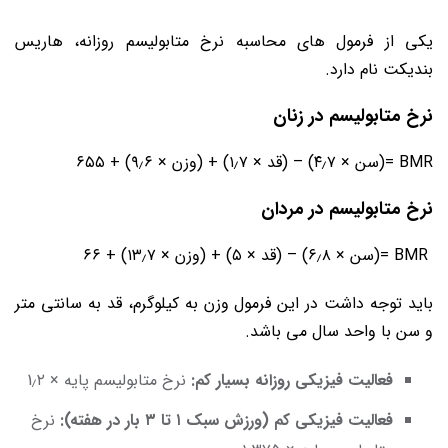
یکی از فرمول های محاسبه نرخ متابولیسم روزانه، هاریس
بندیکت نام دارد.
نرخ متابولیسم در زنان
BMR =(سن × ۴٫۷) – (قد × ۱٫۷) + (وزن × ۹٫۶) + ۶۵۵
نرخ متابولیسم در مردان
BMR =(سن × ۶٫۸) – (قد × ۵) + (وزن × ۱۳٫۷) + ۶۶
باید توجه داشت در این فرمول وزن به کیلوگرم، قد به سانتی متر
و سن با واحد سال می باشد.
فعالیت فیزیکی روزانه بسیار کم:
نرخ متابولیسم پایه × 1٫۲
فعالیت فیزیکی کم (ورزش سبک ۱ تا ۳ بار در هفته):
نرخ