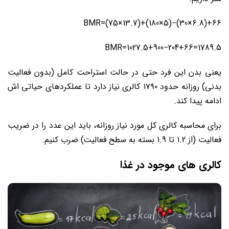
BMR=(75×13.7)+(180×5)−(30×6.8)+66
BMR=1027.5+900−204+66=1789.5
یعنی بدن این فرد حتی در حالت استراحت کامل (بدون فعالیت
بدنی) روزانه حدود ۱۷۹۰ کالری نیاز دارد تا عملکردهای حیاتی اش
ادامه پیدا کند.
برای محاسبه کالری کل مورد نیاز روزانه، باید این عدد را در ضریب
فعالیت (از 1.2 تا 1.9 بسته به سطح فعالیت) ضرب کنیم.
کالری های موجود در غذا