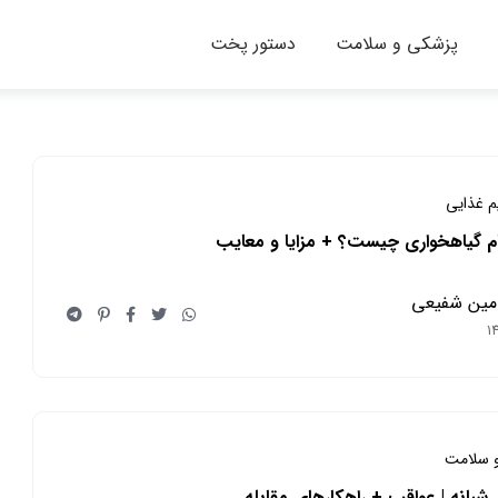
پزشکی و سلامت
دستور پخت
یم غذایی
م گیاهخواری چیست؟ + مزایا و معایب
مین شفیعی
 سلامت
شبانه | عواقب + راهکارهای مقابله