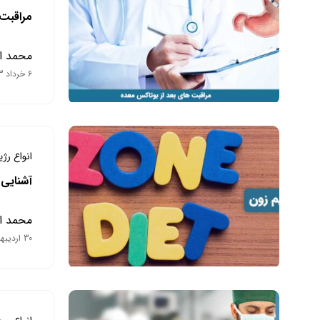
مراقبت 
محمد ا
6 خرداد 1403
انواع رژ
آشنایی 
محمد ا
30 اردیبهشت 1403