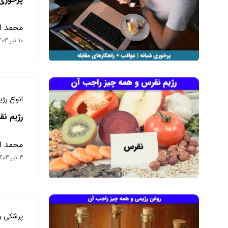
محمد ا
10 تیر 1403
انواع رژ
رژیم ن
محمد ا
3 تیر 1403
پزشکی و