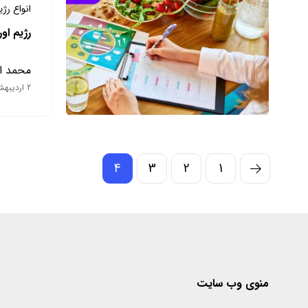
انواع رژ
رژیم او
محمد ا
2 اردیبهشت 1403
4
3
2
1
منوی وب سایت