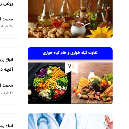
روغن ر
محمد ا
28 خرداد 1403
انواع رژ
آنچه در
محمد ا
20 خرداد 1403
انواع رو