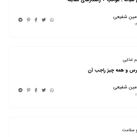
مین شفیعی
یم غذایی
قرس و همه چیز راجب آن
مین شفیعی
 سلامت