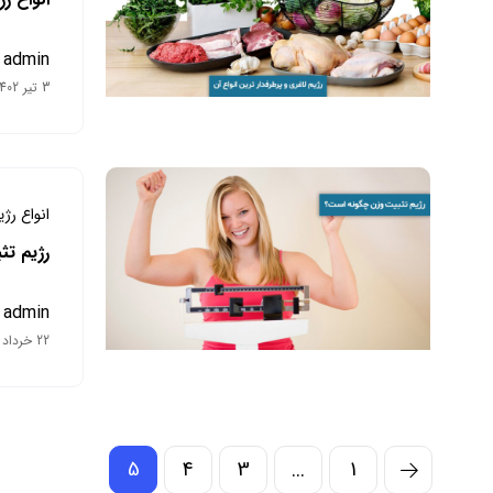
admin
3 تیر 1402
انواع رژ
رژیم ت
admin
22 خرداد 1402
5
4
3
...
1