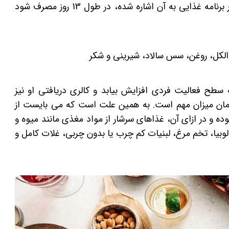
این رژیم به این معناست که باید عینا همان چیزی که در برنامه غذایی به آن اشاره شده، در طول 13 روز مصرف شود
الکل، روغن، سس سالاد، شیرینی و شکر
ح فعالیت فردی افزایش بیابد و کالری دریافتی او نیز
 همان میزان مهم است. به همین علت است که می بایست از
ه و در ازای آن، غذاهای سرشار از مواد مغذی مانند میوه و
بیا، تخم‌ مرغ، لبنیات کم چرب یا بدون چربی، غلات کامل و