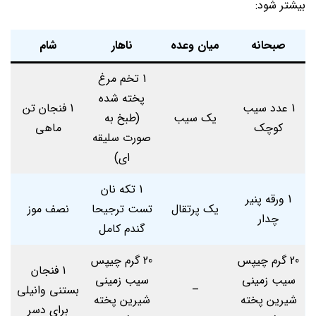
بیشتر شود:
صبحانه
میان وعده
ناهار
شام
1 تخم ‌مرغ
پخته شده
1 عدد سیب
1 فنجان تن
یک سیب
(طبخ به
کوچک
‌ماهی
صورت سلیقه
ای)
1 تکه نان
1 ورقه پنیر
یک پرتقال
تست ترجیحا
نصف موز
چدار
گندم کامل
20 گرم چیپس
20 گرم چیپس
1 فنجان
سیب ‌زمینی
سیب ‌زمینی
–
بستنی وانیلی
شیرین پخته
شیرین پخته
برای دسر