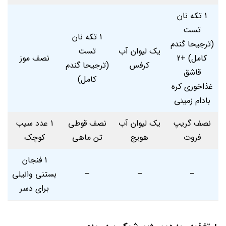
1 تکه نان
تست
1 تکه نان
(ترجیحا گندم
یک لیوان آب
تست
کامل) +2
نصف موز
کرفس
(ترجیحا گندم
قاشق
کامل)
غذاخوری کره
بادام ‌زمینی
نصف گریپ
یک لیوان آب
نصف قوطی
1 عدد سیب
‌فروت
هویج
تن‌ ماهی
کوچک
1 فنجان
–
–
–
بستنی وانیلی
برای دسر